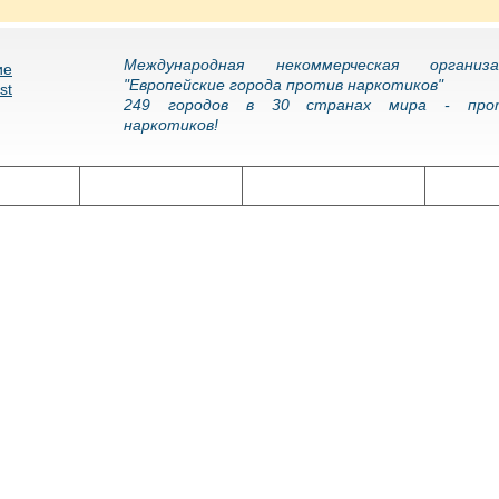
Международная некоммерческая организа
"Европейские города против наркотиков"
249 городов в 30 странах мира - про
наркотиков!
олитика
Наркоэпидемия
Подготовка кадров
Нарко