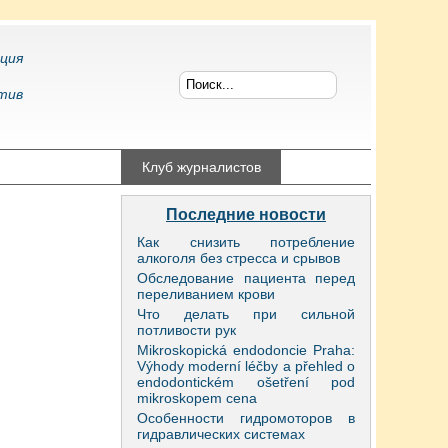
ция
тив
конфликтология
Клуб журналистов
Последние новости
Как снизить потребление
алкоголя без стресса и срывов
Обследование пациента перед
переливанием крови
Что делать при сильной
потливости рук
Mikroskopická endodoncie Praha:
Výhody moderní léčby a přehled o
endodontickém ošetření pod
mikroskopem cena
Особенности гидромоторов в
гидравлических системах