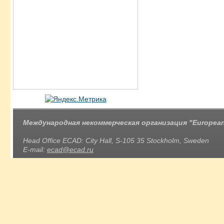
Международная некоммерческая организация "European 
Head Office ECAD: City Hall, S-105 35 Stockholm, Sweden
E-mail:
ecad@ecad.ru