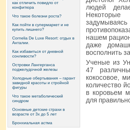
как отличить повидло от
людей дела
конфитюра
Некоторые 
Что такое болезни роста?
задумываясь 
Как пойти в супермаркет и не
противопоказ
купить лишнего?
нашем рацион
Сornelia De Luxe Resort: отдых в
Анталии.
даже домаш
восполнить за
Как избавиться от дневной
сонливости?
Ученые из Ун
Островки Лангерганса
47 различны
поджелудочной железы
кокосовое, м
Холодные обертывания – гарант
завидной красоты и стройной
количество й
фигуры
в коровьем м
Что такое метаболический
для правильн
синдром
Основные детские страхи в
возрасте от 3х до 5 лет
Бронхиальная астма