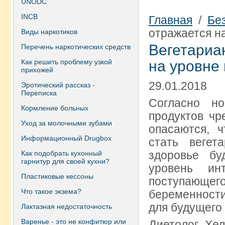
UNODC
INCB
Главная
/
Бе
отражается н
Виды наркотиков
Вегетариа
Перечень наркотических средств
Как решить проблему узкой
на уровне
прихожей
29.01.2018
Эротический рассказ -
Переписка
Согласно н
Кормление больных
продуктов чр
Уход за молочными зубами
опасаются, 
Информационный Drugbox
стать вегет
здоровье бу
Как подобрать кухонный
гарнитур для своей кухни?
уровень ин
Пластиковые кессоны
поступающе
Что такое экзема?
беременности
для будущего 
Лактазная недостаточность
Варенье - это не конфитюр или
Диетолог Хе