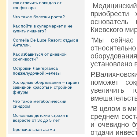
как отличить повидло от
Медицинский ц
конфитюра
приобрести 
Что такое болезни роста?
основатель
Как пойти в супермаркет и не
Киевского мир
купить лишнего?
"Мы сейчас
Сornelia De Luxe Resort: отдых в
Анталии.
относитель
Как избавиться от дневной
оборудования
сонливости?
установлено в
Островки Лангерганса
Р.Валихнов
поджелудочной железы
поможет сок
Холодные обертывания – гарант
завидной красоты и стройной
увеличить т
фигуры
вмешательств
Что такое метаболический
синдром
"В целом в ми
среднем сост
Основные детские страхи в
возрасте от 3х до 5 лет
и очевидно б
Бронхиальная астма
отдачи инвес