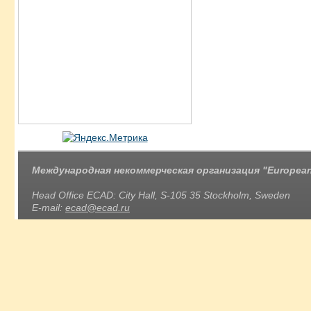
Международная некоммерческая организация "European 
Head Office ECAD: City Hall, S-105 35 Stockholm, Sweden
E-mail:
ecad@ecad.ru