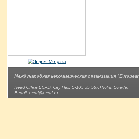
Международная некоммерческая организация "European 
Head Office ECAD: City Hall, S-105 35 Stockholm, Sweden
E-mail:
ecad@ecad.ru