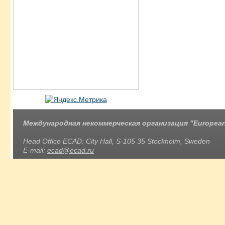
Международная некоммерческая организация "European 
Head Office ECAD: City Hall, S-105 35 Stockholm, Sweden
E-mail:
ecad@ecad.ru