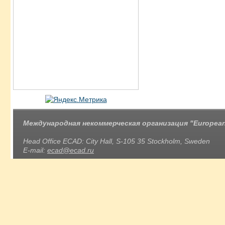
Международная некоммерческая организация "European 
Head Office ECAD: City Hall, S-105 35 Stockholm, Sweden
E-mail:
ecad@ecad.ru