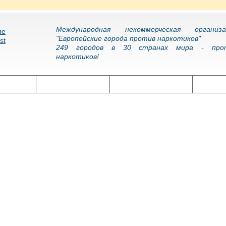
Международная некоммерческая организа
"Европейские города против наркотиков"
249 городов в 30 странах мира - про
наркотиков!
олитика
Наркоэпидемия
Подготовка кадров
Нарко