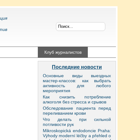
ция
тив
конфликтология
Клуб журналистов
Последние новости
Основные виды выездных
мастер-классов: как выбрать
активность для любого
мероприятия
Как снизить потребление
алкоголя без стресса и срывов
Обследование пациента перед
переливанием крови
Что делать при сильной
потливости рук
Mikroskopická endodoncie Praha:
Výhody moderní léčby a přehled o